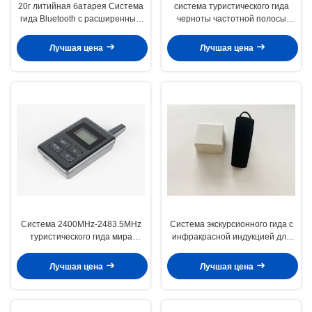
20г литийная батарея Система
система туристического гида
гида Bluetooth с расширенным
черноты частотной полосы
диапазоном
2.4G используемая в больших
случаях конференции
Лучшая цена
Лучшая цена
Система 2400MHz-2483.5MHz
Система экскурсионного гида с
туристического гида мира
инфракрасной индукцией для
всеобщая 2.4G Bluetooth
поиска на большие и малые
расстояния
Лучшая цена
Лучшая цена