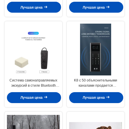
устройством
метров и каналом 1 МГц
Лучшая цена
Лучшая цена
Система самонаправляемых
K8 с 50 объяснительными
экскурсий в стиле Bluetooth
каналами продается
Headset, небольшой размер и
непосредственно от
удобный в использовании
производителя по очень
Лучшая цена
Лучшая цена
выгодной цене.