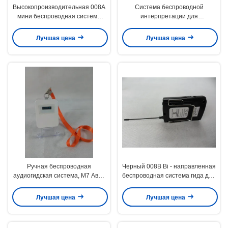
Высокопроизводительная 008A
Система беспроводной
мини беспроводная система
интерпретации для
гида, оборудование для
одновременной интерпретации
аудиогида
Лучшая цена
Лучшая цена
Ручная беспроводная
Черный 008B Bi - направленная
аудиогидская система, M7 Авто
беспроводная система гида для
- Индукционный путеводитель
одновременного перевода
Лучшая цена
Лучшая цена