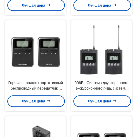
корпоративных приемах
инструкций по верховой езде
Лучшая цена
Лучшая цена
Горячая продажа портативный
008B - Система двустороннего
беспроводный передатчик и
экскурсионного гида, система
приемник Тур аудио-гид
обучения верховой езде,
системы для верховой езды
передатчик и приемник
Лучшая цена
Лучшая цена
инструкции системы