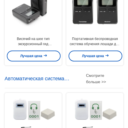
Висячий на шее тип
Портативная беспроводная
экскурсионный гид
система обучения лошади для
Беспроводная инструкционная
обучения рабочей дистанции
система Черный цвет Для
250 метров
Лучшая цена
Лучшая цена
командной группы
Смотрите
Автоматическая система
больше >>
аудиогида