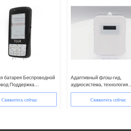
я батарея Беспроводной
Адаптивный флэш-гид,
овод Поддержка
аудиосистема, технология
й вод и автоматическая
фильтрации шума RFID M7
я
Свяжитесь сейчас
Свяжитесь сейчас