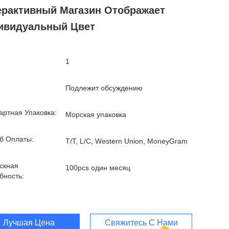
ерактивный Магазин Отображает
ивидуальный Цвет
1
Подлежит обсуждению
артная Упаковка:
Морская упаковка
б Оплаты:
T/T, L/C, Western Union, MoneyGram
скная
100pcs один месяц
бность:
Лучшая Цена
Свяжитесь С Нами