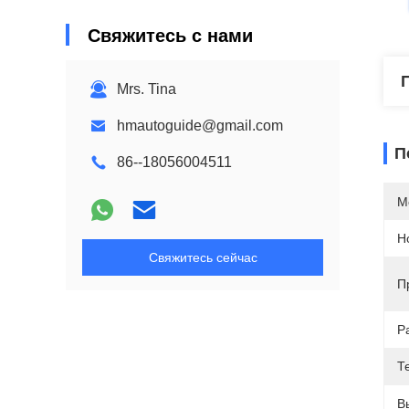
Свяжитесь с нами
Mrs. Tina
hmautoguide@gmail.com
П
86--18056004511
М
Н
Свяжитесь сейчас
П
Р
Т
В