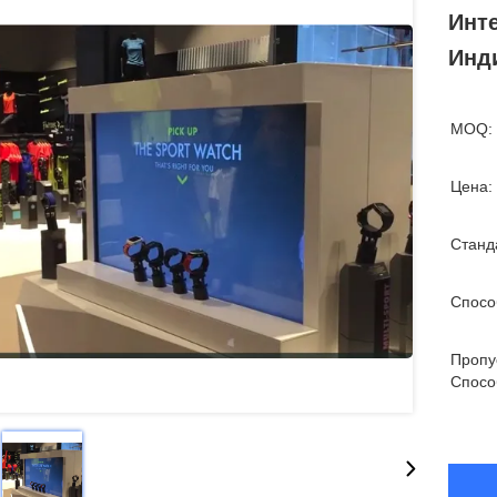
Инт
Инд
MOQ:
Цена:
Станд
Спосо
Пропу
Спосо