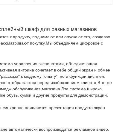
исплейный шкаф для разных магазинов
тся к продукту, поднимают или опускают его, создавая
 рассматривают покупку.Мы объединяем цифровое с
 система управления экспонатами, объединяющая
ктивная витрина сочетает в себе общий экран и обмен
рассказа" к модному "опыту", но и функции дисплея,
но отображаются перед изображением клиента.В то же
т имидж обслуживания магазина.Эта система широко
ке,обувь, сумки и другие продукты для демонстрации.
ка синхронно появляется презентация продукта.экран
кране автоматически воспроизводится рекламное видео.