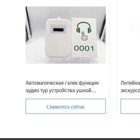
да
Автоматическая / клик функция
Литийна
ема
аудио тур устройства ушной
экскурс
ды
подвески
цифрово
индукци
Свяжитесь сейчас