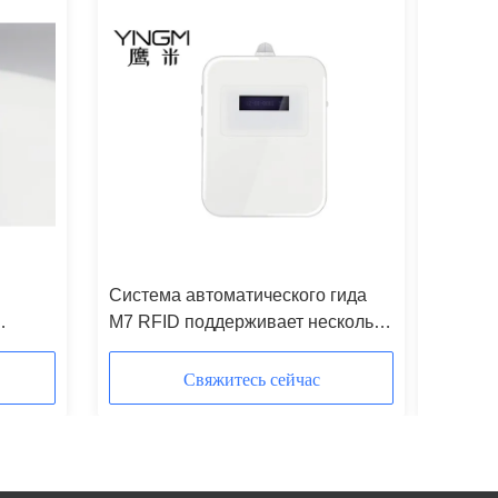
Система автоматического гида
46 г. Ус
M7 RFID поддерживает несколько
туризму
языков
индукци
объясн
Свяжитесь сейчас