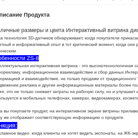
писание Продукта
зличные размеры и цвета Интерактивный витрина д
а технология 3D-датчиков обнаруживает, когда покупатели прикасаю
ятный и информативный опыт в тот критический момент, когда они
ическим.
обенности ZS-8
еллектуальная интерактивная витрина - это высокотехнологичная
еорекламу, информационное взаимодействие и сбор данных.Интера
ормацией и взаимодействие, не только продажи от традиционного "
движение,реклама и другие информационные материалы более пол
мя, это не только снижает затраты на рабочую силу, но и улучшае
ользуется в мобильных телефонах, камерах, видеокамерах, космети
да вы покупаете продукт, на интерактивном экране витрины прилав
зу же отображает соответствующую информацию о продукте.
нкция:
кламное видео: когда клиенты не хотят видеть экспонаты, на ЖК-э