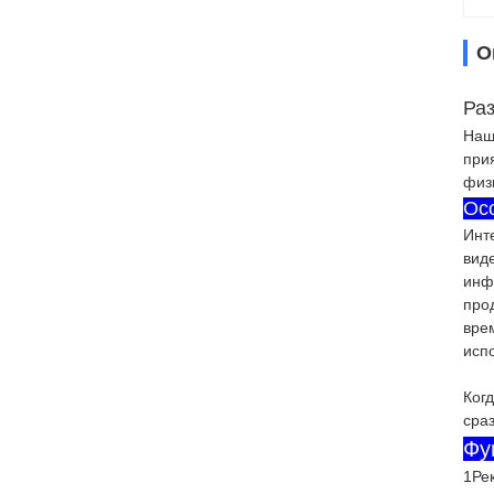
О
Ра
Наш
при
физ
Ос
Инт
вид
инф
про
вре
исп
Ког
сра
Фу
1Ре