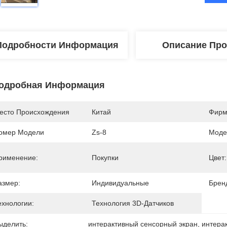
Подробности Информация
Описание Про
одробная Информация
есто Происхождения
Китай
Фирм
омер Модели
Zs-8
Моде
рименение:
Покупки
Цвет:
азмер:
Индивидуальные
Брен
ехнологии:
Технология 3D-Датчиков
ыделить:
интерактивный сенсорный экран
, 
интера