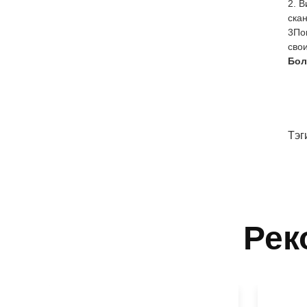
2. 
скан
3По
сво
Бол
Тэг
Рек