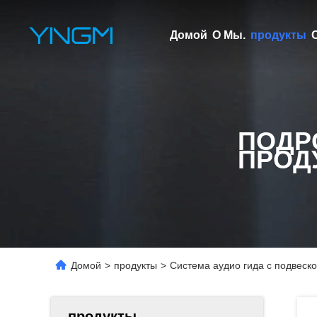
Домой
О Мы.
продукты
ПОДР
ПРОД
Домой
>
продукты
>
Система аудио гида с подвеск
продукты