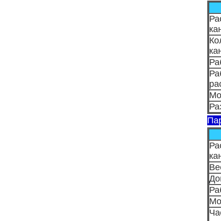
Ра
ка
Ко
ка
Ра
Ра
ра
Мо
Ра
Па
Ра
ка
Ве
До
Ра
Мо
Ча