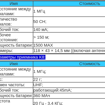
Имя
Стоимость
сстояние между
1 МГц
налами:
личество
50 CH;
налов:
бочий ток:
140 мА;
бочее
> 150 м;
сстояние:
щность батареи:
1500 МАХ
змеры:
118 × 43 × 14,5 мм ((включая антенн
раметры приемника K8:
Имя
Стоимость
сстояние между
1 МГц;
налами:
с:
22 г;
мен частоты:
UHF;
бочий ток:
работающий:45mA;
щность батареи:
360 МАч
стота
20 Гц - 3,4 КГц;