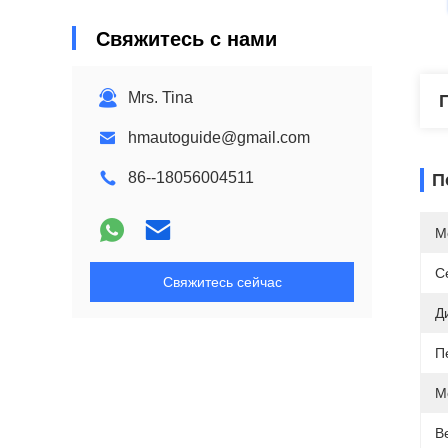
Свяжитесь с нами
Mrs. Tina
hmautoguide@gmail.com
86--18056004511
П
М
С
Свяжитесь сейчас
Д
П
М
В