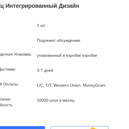
Гц Интегрированный Дизайн
1 шт.
Подлежит обсуждению
артная Упаковка:
упакованный в коробке коробки
Доставки:
3-7 дней
б Оплаты:
L/C, T/T, Western Union, MoneyGram
скная
10000 штук в месяц
бность: