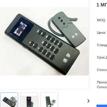
1 М
MOQ:
Цена:
Станд
Срок 
Спосо
Пропу
Спосо