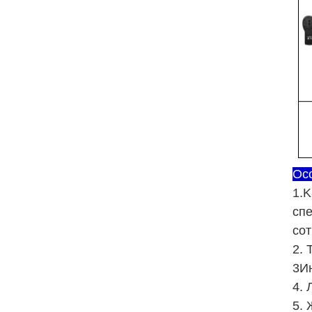
Ос
1.K
спе
сот
2. 
3Ин
4. 
5. 