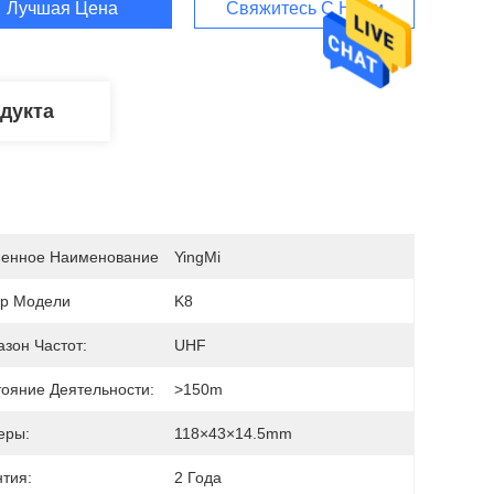
Лучшая Цена
Свяжитесь С Нами
дукта
енное Наименование
YingMi
р Модели
K8
зон Частот:
UHF
тояние Деятельности:
>150m
еры:
118×43×14.5mm
нтия:
2 Года