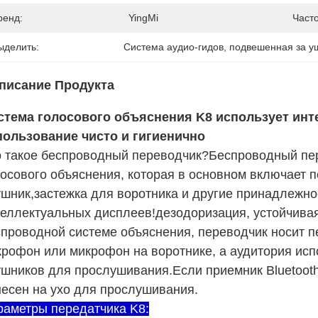
ренд:
YingMi
Часто
ыделить:
Система аудио-гидов
, 
подвешенная за у
писание Продукта
стема голосового объяснения K8 использует инт
пользование чисто и гигиенично
о такое беспроводный переводчик?Беспроводный пе
осового объяснения, которая в основном включает 
ушник,застежка для воротника и другие принадлежн
еллектуальных дисплеев!дезодоризация, устойчивая 
проводной системе объяснения, переводчик носит п
крофон или микрофон на воротнике, а аудитория ис
шников для прослушивания.Если приемник Bluetooth
есен на ухо для прослушивания.
раметры передатчика K8: