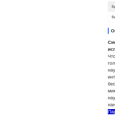
Б
В
О
Си
ис
Чт
гол
на
инт
бес
ми
нау
нан
Па