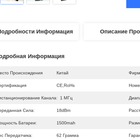
Подробности Информация
Описание Про
одробная Информация
есто Происхождения
Китай
Фирм
ертификация
CE,RoHs
Номе
истанционирование Канала:
1 МГц
Диапа
ереданная Сила:
18dBm
Расс
ощность Батареи:
1500mah
Разм
ес Передатчика:
62 Грамма
Гара