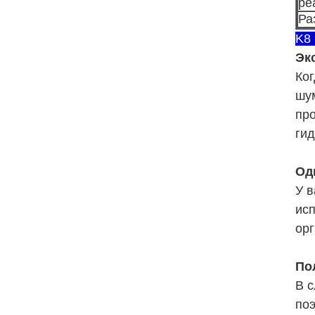
ре
Ра
K8
Эк
Ког
шу
про
гид
Од
У 
исп
орг
По
В с
поэ