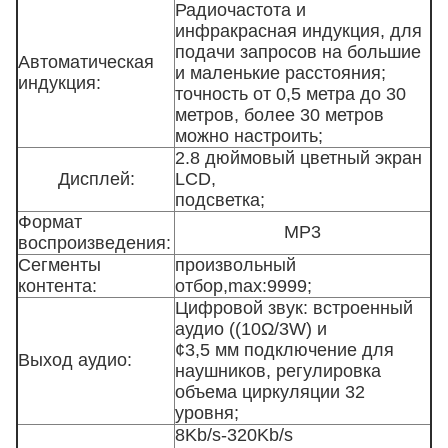
Радиочастота и
инфракрасная индукция, для
подачи запросов на большие
Автоматическая
и маленькие расстояния;
индукция:
точность от 0,5 метра до 30
метров, более 30 метров
можно настроить;
2.8 дюймовый цветный экран
Дисплей:
LCD,
подсветка;
Формат
MP3
воспроизведения:
Сегменты
произвольный
контента:
отбор,max:9999;
Цифровой звук: встроенный
аудио ((10Ω/3W) и
¢3,5 мм подключение для
Выход аудио:
наушников, регулировка
объема циркуляции 32
уровня;
8Kb/s-320Kb/s