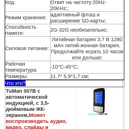
Код:
Ответ на частоту:20Hz-
20KHz;;
адаптивный флэш и
Режим хранения:
расширение SD-карты;
Способность
2G-32G необязательно;
памяти:
Литийная батарея 3,7 В 1280
мАч литий-ионная батарея,
Силовое питание:
Продолжайте играть 10 часов
или дольше;
Рабочая
-10°C-45°C;
температура:
Размеры:
11.7* 5,9*1,7 см;
Что это?
TuMan 007B с
автоматической
индукцией, с 3,5-
дюймовым ЖК-
экраном,
Может
воспроизводить аудио,
видео, слайды и