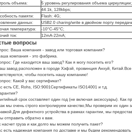
троль объема:
5 уровень регулирования объема циркуляции;
:
44.1k, 128kbps;
собность памяти:
Flash: 4G;
овление данных:
USB2.0 charing/write в двойном порту передач
очая температура:
-10°C-45°C;
очий ток:
12mA-22mA;
стые вопросы
прос: Ваша компания - завод или торговая компания?
Наша компания - это фабрика.
опрос: Где находится ваш завод? Как я могу посетить его?
Наш завод расположен в городе Хэфэй, провинция Анхуй, Китай.Все
ветствуются, чтобы посетить нашу компанию!
опрос: Какой у вас сертификат?
ас есть CE, Rohs, ISO:9001Сертификаты ISO14001 и т.д.
гарантия?
антийный срок составляет один год (не включая аксессуары). Как 
как мы очень строго контролируем качество,Мы проверим их один за
равкой.Для дефектного устройства в рамках гарантии, мы предоста
ы отправить обратно к вам.
 насчет груза и как долго мы можем получить пакет?
ас есть надежная компания по доставке и мы будем рекомендовать