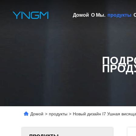
Домой
О Мы.
продукты
ПОДР
ПРОД
Домой
>
продукты
>
Новый дизайн I7 Ушная висяща
продукты