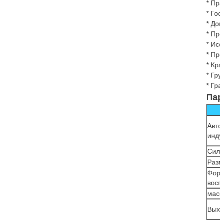
* П
* Г
* До
* П
* И
* П
* К
* Гр
* Г
Па
Авт
инд
Сил
Раз
Фор
вос
мас
Вых