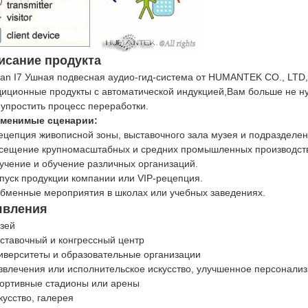
исание продукта
an I7 Ушная подвесная аудио-гид-система от HUMANTEK CO., LTD, 
диционные продукты с автоматической индукцией,Вам больше не н
 упростить процесс переработки.
менимые сценарии:
Рецепция живописной зоны, выставочного зала музея и подразделен
сещение крупномасштабных и средних промышленных производст
учение и обучение различных организаций.
пуск продукции компании или VIP-рецепция.
Обменные мероприятия в школах или учебных заведениях.
явления
узей
ыставочный и конгрессный центр
ниверситеты и образовательные организации
азвлечения или исполнительское искусство, улучшенное персонали
портивные стадионы или арены
кусство, галерея