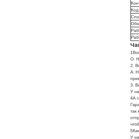
Кон
Код
Спо
Обн
Раб
Раб
Ча
1Во
О: 
2. В
A: 
при
3. В
У н
4А 
Гар
так 
отп
чтоб
5Как
У н