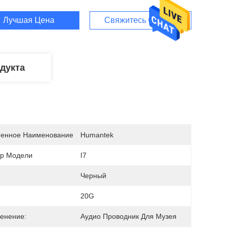
Лучшая Цена
Свяжитесь С Нами
дукта
енное Наименование
Humantek
р Модели
I7
Черный
20G
енение:
Аудио Проводник Для Музея