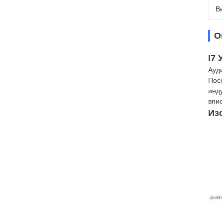
В
О
I7
Ауд
Пос
инд
впи
Из