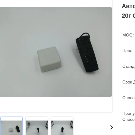
Авт
20г 
MOQ:
Цена:
Станд
Срок 
Спосо
Пропу
Спосо