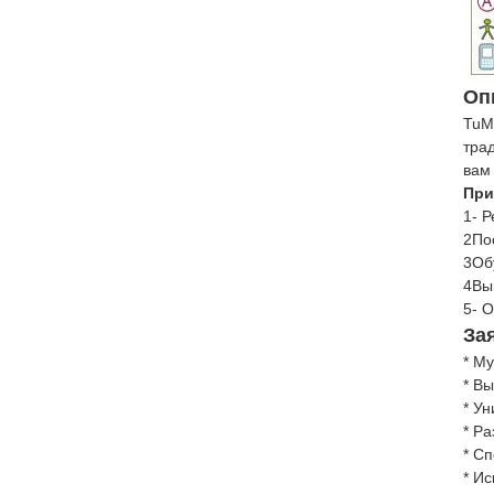
Оп
TuM
тра
вам
При
1- 
2По
3Об
4Вы
5- 
За
* М
* В
* У
* Р
* С
* Ис