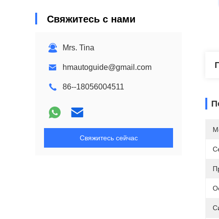
Свяжитесь с нами
Mrs. Tina
hmautoguide@gmail.com
86--18056004511
П
М
Свяжитесь сейчас
С
П
О
С