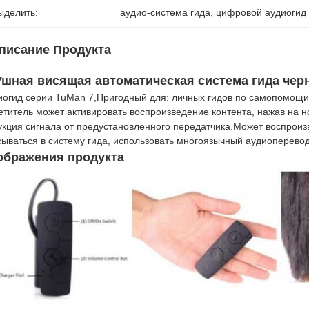
ыделить:
аудио-система гида
, 
цифровой аудиогид
писание Продукта
 Ушная висящая автоматическая система гида чер
иогид серии TuMan 7,Пригодный для: личных гидов по самопомощи
етитель может активировать воспроизведение контента, нажав на 
укция сигнала от предустановленного передатчика.Может воспроизво
сываться в систему гида, использовать многоязычный аудиоперевод
ображения продукта