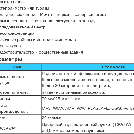
равительство
остеприимство или туризм
ма для поклонения ️ Мечеть, церковь, собор, синагога
ромышленность Проведение экскурсии по заводу
сследовательский центр
ресс-конференция
расочные районы и исторические места
уппы туров
радостроительство и общественные здания
раметры
Имя
Стоимость
Радиочастота и инфракрасная индукция, для 
оматическая
большие и маленькие расстояния; точность от
укция:
более 30 метров можно настроить;
овое питание:
питание литийными батареями;
меры:
70 мм*25 мм*11 мм;
мат
MP3, WMA, AMR, WAV, FLAG, APE, OGG, Vorbis,
произведения:
са:
20 грамм;
Цифровой звук: встроенный аудио ((10Ω/3W)
од аудио:
и 3,5 мм разъем для наушников;