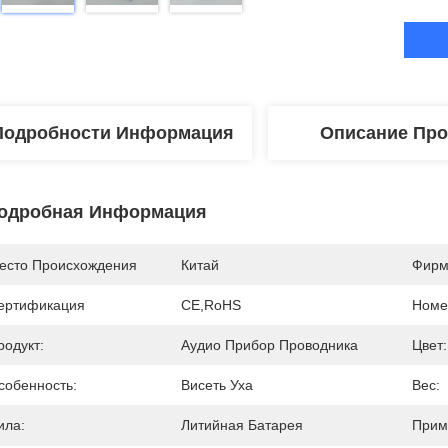
Подробности Информация
Описание Про
одробная Информация
есто Происхождения
Китай
Фирм
ертификация
CE,RoHS
Номе
родукт:
Аудио Прибор Проводника
Цвет:
собенность:
Висеть Уха
Вес:
ила:
Литийная Батарея
Прим